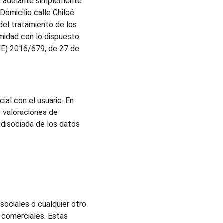
n adelante simplemente 
omicilio calle Chiloé 
el tratamiento de los 
midad con lo dispuesto 
UE) 2016/679, de 27 de 
al con el usuario. En 
 valoraciones de 
disociada de los datos 
ociales o cualquier otro 
s comerciales. Estas 