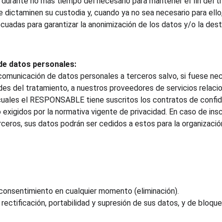
durante no más tiempo del necesario para mantener el fin del t
 dictaminen su custodia y, cuando ya no sea necesario para ello,
uadas para garantizar la anonimización de los datos y/o la destr
de datos personales:
comunicación de datos personales a terceros salvo, si fuese nece
ades del tratamiento, a nuestros proveedores de servicios relaci
cuales el RESPONSABLE tiene suscritos los contratos de confide
exigidos por la normativa vigente de privacidad. En caso de insc
ceros, sus datos podrán ser cedidos a estos para la organización
 consentimiento en cualquier momento (eliminación).
ectificación, portabilidad y supresión de sus datos, y de bloque