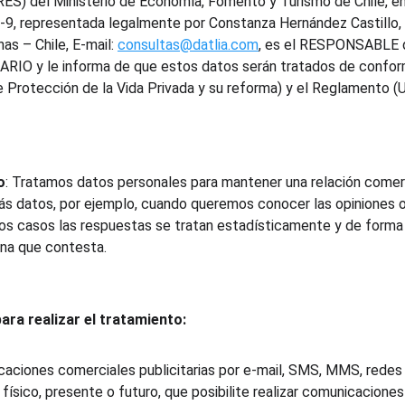
ES) del Ministerio de Economía, Fomento y Turismo de Chile, e
-9, representada legalmente por Constanza Hernández Castillo, D
as – Chile, E-mail: 
consultas@datlia.com
, es el RESPONSABLE d
ARIO y le informa de que estos datos serán tratados de confor
e Protección de la Vida Privada y su reforma) y el Reglamento (
o
: Tratamos datos personales para mantener una relación comerci
ás datos, por ejemplo, cuando queremos conocer las opiniones o
tos casos las respuestas se tratan estadísticamente y de forma 
ona que contesta.
ara realizar el tratamiento:
aciones comerciales publicitarias por e-mail, SMS, MMS, redes s
físico, presente o futuro, que posibilite realizar comunicacione