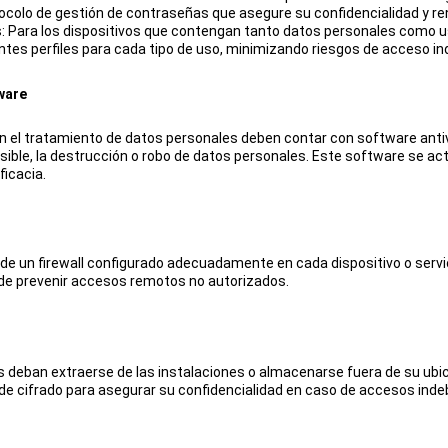
colo de gestión de contraseñas que asegure su confidencialidad y re
s: Para los dispositivos que contengan tanto datos personales como u
tes perfiles para cada tipo de uso, minimizando riesgos de acceso in
ware
en el tratamiento de datos personales deben contar con software anti
osible, la destrucción o robo de datos personales. Este software se ac
ficacia.
a de un firewall configurado adecuadamente en cada dispositivo o serv
n de prevenir accesos remotos no autorizados.
 deban extraerse de las instalaciones o almacenarse fuera de su ubic
de cifrado para asegurar su confidencialidad en caso de accesos inde