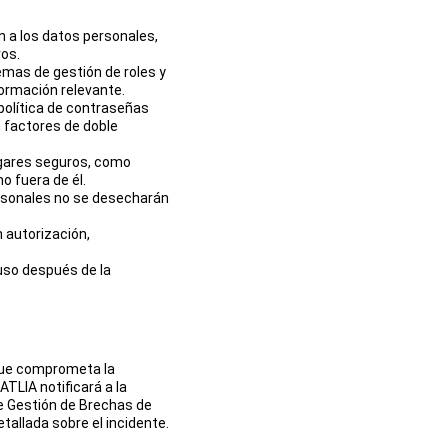
 a los datos personales, 
ros.
emas de gestión de roles y 
formación relevante.
política de contraseñas 
 factores de doble 
ugares seguros, como 
o fuera de él.
rsonales no se desecharán 
 autorización, 
uso después de la 
que comprometa la 
TLIA notificará a la 
e Gestión de Brechas de 
tallada sobre el incidente.