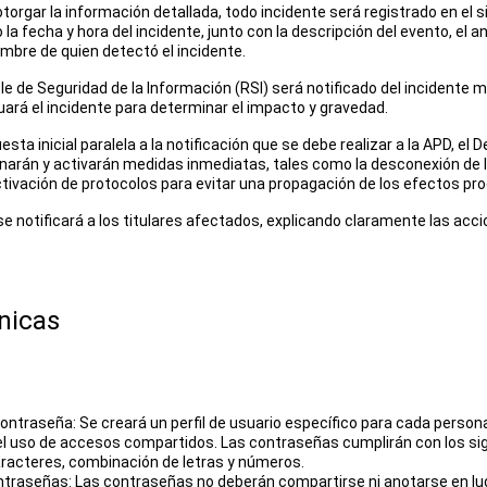
orgar la información detallada, todo incidente será registrado en el 
la fecha y hora del incidente, junto con la descripción del evento, el aná
ombre de quien detectó el incidente.
ble de Seguridad de la Información (RSI) será notificado del incidente 
ará el incidente para determinar el impacto y gravedad.
ta inicial paralela a la notificación que se debe realizar a la APD, el 
inarán y activarán medidas inmediatas, tales como la desconexión de l
ctivación de protocolos para evitar una propagación de los efectos pro
se notificará a los titulares afectados, explicando claramente las acc
nicas
Contraseña: Se creará un perfil de usuario específico para cada perso
el uso de accesos compartidos. Las contraseñas cumplirán con los sigu
racteres, combinación de letras y números.
traseñas: Las contraseñas no deberán compartirse ni anotarse en luga