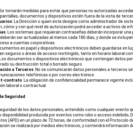
 Se tomarán medidas para evitar que personas no autorizadas accedan
antallas, documentos y dispositivos estén fuera de la vista de terce
suarios
: La Dirección o quien ésta designe como administrador de sist
én, cómo y con qué nivel de autorización podrá acceder a activos de in
ñas
: Los sistemas que requieran contraseñas deberán incorporar una 
eberán ser actualizadas al menos cada 180 días, y donde se incluyan
ceso a cuentas corporativas.
ocumentos en papel y dispositivos electrónicos deben guardarse en l
n seguros o áreas de acceso restringido, tanto en horario laboral com
 Los documentos o dispositivos electrónicos que contengan datos pe
rado su destrucción total o borrado seguro.
gación a Terceros
: No se comunicarán datos personales a terceros sin
nicaciones telefónicas o por correo electrónico.
st-contrato
: La obligación de confidencialidad permanece vigente incl
ción laboral o contractual.
 de Seguridad
seguridad de los datos personales, entendido como cualquier evento 
 o disponibilidad producida por eventos como robo o acceso indebido, DA
tos (APD) en un plazo de 72 horas, de conformidad con el Protocolo d
ación se realizará por medios electrónicos, y contendrá información de