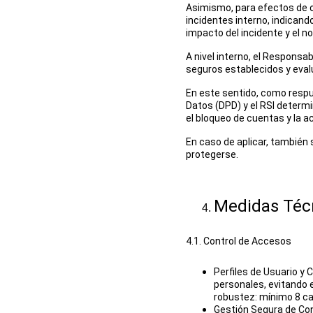
Asimismo, para efectos de ot
incidentes interno, indicando 
impacto del incidente y el n
A nivel interno, el Responsa
seguros establecidos y evalu
En este sentido, como respues
Datos (DPD) y el RSI determ
el bloqueo de cuentas y la a
En caso de aplicar, también 
protegerse.
Medidas Téc
4.1. Control de Accesos
Perfiles de Usuario y 
personales, evitando 
robustez: mínimo 8 ca
Gestión Segura de Con