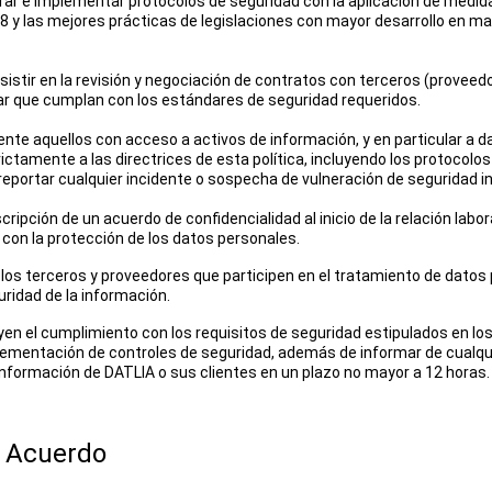
rar e implementar protocolos de seguridad con la aplicación de medida
8 y las mejores prácticas de legislaciones con mayor desarrollo en ma
asistir en la revisión y negociación de contratos con terceros (proveed
ar que cumplan con los estándares de seguridad requeridos.
nte aquellos con acceso a activos de información, y en particular a da
ctamente a las directrices de esta política, incluyendo los protocolos
 reportar cualquier incidente o sospecha de vulneración de seguridad 
ipción de un acuerdo de confidencialidad al inicio de la relación labora
on la protección de los datos personales.
los terceros y proveedores que participen en el tratamiento de datos
idad de la información.
en el cumplimiento con los requisitos de seguridad estipulados en los
lementación de controles de seguridad, además de informar de cualqui
formación de DATLIA o sus clientes en un plazo no mayor a 12 horas.
y Acuerdo