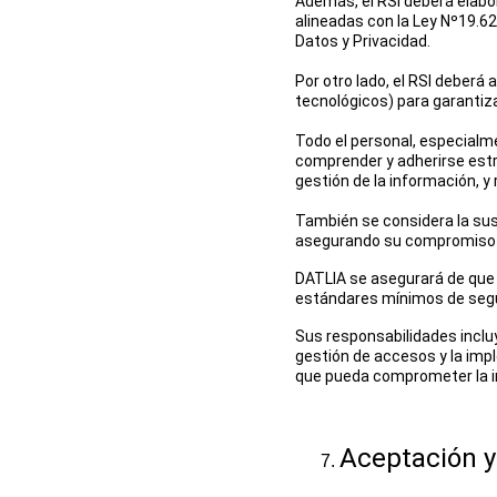
Además, el RSI deberá elabo
alineadas con la Ley Nº19.62
Datos y Privacidad.
Por otro lado, el RSI deberá 
tecnológicos) para garantiz
Todo el personal, especialme
comprender y adherirse estri
gestión de la información, y
También se considera la suscr
asegurando su compromiso c
DATLIA se asegurará de que 
estándares mínimos de segur
Sus responsabilidades incluy
gestión de accesos y la imp
que pueda comprometer la in
Aceptación 