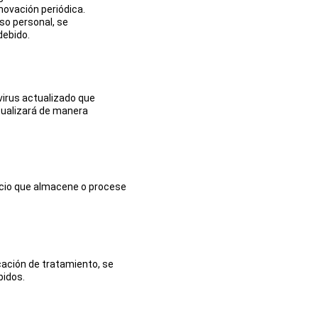
novación periódica.
so personal, se 
debido.
virus actualizado que 
tualizará de manera 
icio que almacene o procese 
ación de tratamiento, se 
bidos.