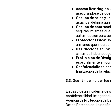
Acceso Restringido
:
asegurándose de que p
Gestión de roles y u
usuarios, definirá qui
Gestión de contrase
seguras, mismas que d
autenticación para ac
Protección Física
: D
armarios que incorpore
Destrucción Segura
:
sin antes haber asegu
Prohibición de Divul
especialmente en comu
Confidencialidad po
finalización de la rela
3.3. Gestión de Incidentes
En caso de un incidente de 
confidencialidad, integridad
Agencia de Protección de Da
Datos Personales. La notific