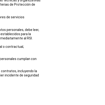
s técnicas y organizativas 
terias de Protección de 
ores de servicios 
tos personales, debe leer, 
 establecidos para la 
inmediatamente al RSI.
l o contractual, 
 personales cumplan con 
 contratos, incluyendo la 
er incidente de seguridad 