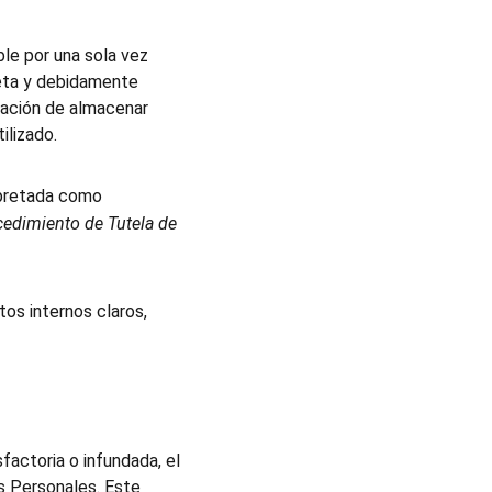
ble por una sola vez 
leta y debidamente 
igación de almacenar 
ilizado.
rpretada como 
edimiento de Tutela de 
os internos claros, 
factoria o infundada, el 
s Personales. Este 